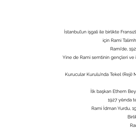
İstanbul’un işgali ile birlikte Fra
için Rami Talimh
Rami’de, 192
Yine de Rami semtinin gençleri ve 
Kurucular Kurulu’nda Tekel (Reji
İlk başkan Ethem Beyl
1927 yılında t
Rami İdman Yurdu, 1931
Bir
Ra