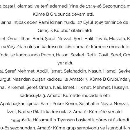
a başarılı olamadı ve terfi edemedi. Yine de 1945-46 Sezonu’nda m
Küme B Grubu’nda devam etti.
arına İntibak eden Rami İdman Yurdu, 27 Eylül 1945 tarihinde de 
Gençlik Kulübü” sıfatını aldı.
, Ömer, İlhan, Bedri, Şeref, Nevzat, Şerif, Halit, Tevfik, Mustafa, 
an veYaşar’dan oluşan kadrosu ile ikinci amatör kümede mücadele
da ise kadrosunda Recep, Hasan, Şevket, Refik, Cavit, Şeref, Orh
yer aldı.
 Şeref, Mehmet, Abdül, İsmet, Selahaddin, Nasuh, Hamdi, Şevke
Turgut, Nasır’dan oluşan kadrosu ile Amatör 3. Küme B Grubu’nda ye
l, K.Kemal, Şeref, Orhan, Nail, İsmet, Hikmet, Mehmet, Hüseyin, M
kadrosuyla 3. Amatör Küme’de mücadele etti.
 başkanlığında, Sami, Poker Kerim, Selahattin Naycı, Nevzat, K
İzzet, Nail ve Rıfat’lı kadrosuyla 2. Amatör Küme’de yer aldı.
1959-60’ta Hüsamettin Tiyanşan başkanlık görevini üstlendi.
 sezonunda 1. Amatör Küme grup şampiyonu ve İstanbul ikinci