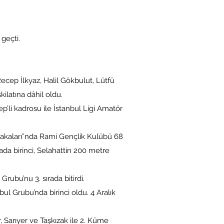
geçti.
ep İlkyaz, Halil Gökbulut, Lütfü
ilatına dâhil oldu.
p’li kadrosu ile İstanbul Ligi Amatör
bakaları”nda Rami Gençlik Kulübü 68
da birinci, Selahattin 200 metre
ubu’nu 3. sırada bitirdi.
 Grubu’nda birinci oldu. 4 Aralık
, Sarıyer ve Taşkızak ile 2. Küme