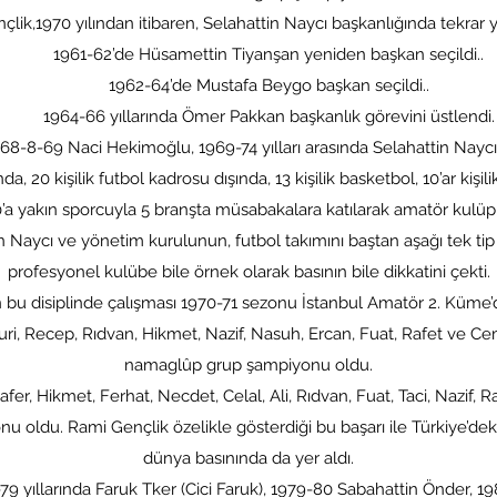
1970 yılından itibaren, Selahattin Naycı başkanlığında tekrar yü
1961-62’de Hüsamettin Tiyanşan yeniden başkan seçildi..
1962-64’de Mustafa Beygo başkan seçildi..
1964-66 yıllarında Ömer Pakkan başkanlık görevini üstlendi.
9 Naci Hekimoğlu, 1969-74 yılları arasında Selahattin Naycı ba
şilik futbol kadrosu dışında, 13 kişilik basketbol, 10’ar kişilik v
’a yakın sporcuyla 5 branşta müsabakalara katılarak amatör kulüpl
cı ve yönetim kurulunun, futbol takımını baştan aşağı tek tip g
profesyonel kulübe bile örnek olarak basının bile dikkatini çekti.
isiplinde çalışması 1970-71 sezonu İstanbul Amatör 2. Küme’d
Recep, Rıdvan, Hikmet, Nazif, Nasuh, Ercan, Fuat, Rafet ve Cema
namaglûp grup şampiyonu oldu.
er, Hikmet, Ferhat, Necdet, Celal, Ali, Rıdvan, Fuat, Taci, Nazif, 
 oldu. Rami Gençlik özelikle gösterdiği bu başarı ile Türkiye’deki
dünya basınında da yer aldı.
-79 yıllarında Faruk Tker (Cici Faruk), 1979-80 Sabahattin Önder, 