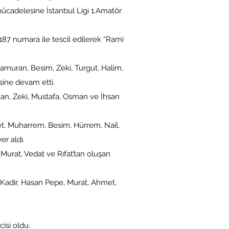
ücadelesine İstanbul Ligi 1.Amatör
187 numara ile tescil edilerek “Rami
Kamuran, Besim, Zeki, Turgut, Halim,
sine devam etti.
an, Zeki, Mustafa, Osman ve İhsan
t, Muharrem, Besim, Hürrem, Nail,
r aldı.
urat, Vedat ve Rıfat’tan oluşan
adir, Hasan Pepe, Murat, Ahmet,
si oldu.