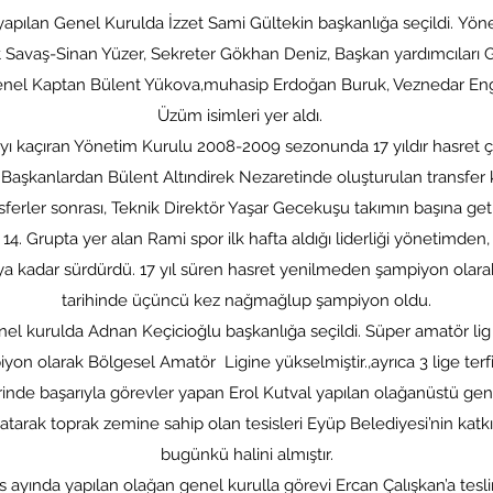
yapılan Genel Kurulda İzzet Sami Gültekin başkanlığa seçildi. Yö
t Savaş-Sinan Yüzer, Sekreter Gökhan Deniz, Başkan yardımcıları
Genel Kaptan Bülent Yükova,muhasip Erdoğan Buruk, Veznedar Eng
Üzüm isimleri yer aldı.
yı kaçıran Yönetim Kurulu 2008-2009 sezonunda 17 yıldır hasret
i Başkanlardan Bülent Altındirek Nezaretinde oluşturulan transfer k
sferler sonrası, Teknik Direktör Yaşar Gecekuşu takımın başına getir
. Grupta yer alan Rami spor ilk hafta aldığı liderliği yönetimden
ya kadar sürdürdü. 17 yıl süren hasret yenilmeden şampiyon olara
tarihinde üçüncü kez nağmağlup şampiyon oldu.
enel kurulda Adnan Keçicioğlu başkanlığa seçildi. Süper amatör l
yon olarak Bölgesel Amatör Ligine yükselmiştir.,ayrıca 3 lige terfi
nde başarıyla görevler yapan Erol Kutval yapılan olağanüstü gene
tarak toprak zemine sahip olan tesisleri Eyüp Belediyesi’nin katkıl
bugünkü halini almıştır.
 ayında yapılan olağan genel kurulla görevi Ercan Çalışkan’a tesli