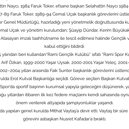
tin Naycı, 1984 Faruk Toker, efsane başkan Selahattin Naycı 1984-8
7-89 Faruk Toker, 1989-94 Cemal Uçak başkanlık görevlerini üstle
Genel Müdürlüğü, hazırladığı yeni yönetmelik doğrultusunda kul
Cemal Uçak ve yönetim kurulundan; Şüayip Dündar, Kerim Büyükak
at Atasayan imzalı taahhütname ile tescil edilmesi halinde Gençlik 
kabul ettiğini bildirdi.
 yılından beri kullanılan“Rami Gençlik Kulübü” sıfatı “Rami Spor Kul
rif Özkan, 1999-2000 Yaşar Uysak, 2000-2001 Yaşar Yeleç, 2001–20
002–2004 yılları arasında Faik Sunter başkanlık görevlerini üstlend
rulda Erol Kutval Başkanlığa seçildi. Göreve seçilen Başkan Kutva
or’da sportif başrının kurumsal yapıyla geleceğini düşünerek, yap
ğu yıllardan itibaren ilk kez federe maçlarını kendi sahasında oyna
önem verilerek altyapıda şampiyonluklar yaşandı.
 da yapılan genel kurulda Mithat Vaytaş’a devir etti. Vaytaş bir sür
görevini asbaşkan Nusret Kafadar’a bıraktı.