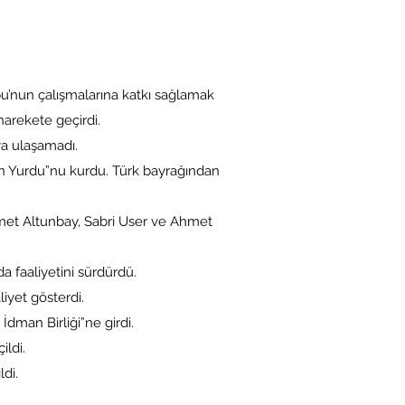
ubu’nun çalışmalarına katkı sağlamak
harekete geçirdi.
ya ulaşamadı.
an Yurdu”nu kurdu. Türk bayrağından
met Altunbay, Sabri User ve Ahmet
 faaliyetini sürdürdü.
liyet gösterdi.
İdman Birliği”ne girdi.
ldi.
di.