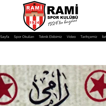
 Sayfa
Spor Okulları
Teknik Ekibimiz
Video
Tarihçemiz
İle