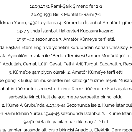
12.09.1931 Rami-Şark Şimendifer 2-2
26.09.1931 Birlik Muhteliti-Rami 7-1
İdman Yurdu, 1930’lu yıllarda 4. Küme’den İstanbul Amatör Ligi’ne 
1937 yılında İstanbul Halkevleri Kupası’nı kazandı.
1939–40 sezonunda 3. Amatör Küme’ye terfi etti.
da Başkan Etem Engin ve yönetim kurulundan Adnan Ünsalsoy, Rec
a Aydınlık’ın imzaları ile “Beden Terbiyesi Umum Müdürlüğü” teşk
Abdullah, Cemal, Lütfi, Cevat, Fethi, Arif, Turgut, Sabahattin, Rece
3. Küme’de şampiyon olarak, 2. Amatör Küme’ye terfi etti.
ençlik kulüpleri mükelleflerinin katıldığı “Yüzme Teşvik Müsa
elahattin 100 metre serbestte birinci, Remzi 100 metre kurbağalama
serbestte ikinci, Halit de 400 metre serbestte birinci oldu.
2. Küme A Grubu’nda 4.,1943-44 Sezonu’nda ise 2. Küme İstanbul Gr
en Rami İdman Yurdu, 1944-45 sezonunda İstanbul 2. Küme İstanbul
1944’te Vefa ile yapılan hazırlık maçı 2-2 bitti.
5 tarihleri arasında altı grup birincisi Anadolu, Elektrik, Demirspor