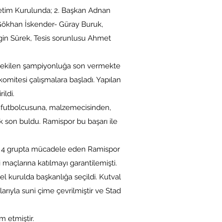
netim Kurulunda; 2. Başkan Adnan
 Gökhan İskender- Güray Buruk,
in Sürek, Tesis sorunlusu Ahmet
 çekilen şampiyonluğa son vermekte
omitesi çalışmalara başladı. Yapılan
ildi.
, futbolcusuna, malzemecisinden,
k son buldu. Ramispor bu başarı ile
ig 4 grupta mücadele eden Ramispor
 maçlarına katılmayı garantilemişti.
l kurulda başkanlığa seçildi. Kutval
arıyla suni çime çevrilmiştir ve Stad
m etmiştir.