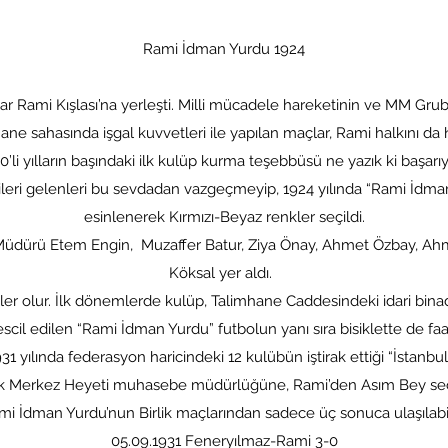
Rami İdman Yurdu 1924
nsızlar Rami Kışlası’na yerleşti. Milli mücadele hareketinin ve MM Gr
ane sahasında işgal kuvvetleri ile yapılan maçlar, Rami halkını da 
0’li yılların başındaki ilk kulüp kurma teşebbüsü ne yazık ki başarı
ileri gelenleri bu sevdadan vazgeçmeyip, 1924 yılında “Rami İdm
esinlenerek Kırmızı-Beyaz renkler seçildi.
) Müdürü Etem Engin, Muzaffer Batur, Ziya Önay, Ahmet Özbay, Ah
Köksal yer aldı.
er olur. İlk dönemlerde kulüp, Talimhane Caddesindeki idari binada
escil edilen “Rami İdman Yurdu” futbolun yanı sıra bisiklette de faa
 yılında federasyon haricindeki 12 kulübün iştirak ettiği “İstanbul 
lik Merkez Heyeti muhasebe müdürlüğüne, Rami’den Asım Bey seçi
mi İdman Yurdu’nun Birlik maçlarından sadece üç sonuca ulaşılabil
05.09.1931 Feneryılmaz-Rami 3-0