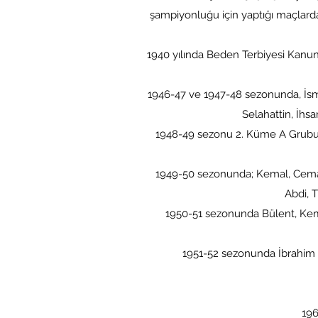
şampiyonluğu için yaptığı maçlard
1940 yılında Beden Terbiyesi Kanunl
1946-47 ve 1947-48 sezonunda, İsmet
Selahattin, İhs
1948-49 sezonu 2. Küme A Grubu’n
1949-50 sezonunda; Kemal, Cemal,
Abdi, 
1950-51 sezonunda Bülent, Kema
1951-52 sezonunda İbrahim Apak
1960-61