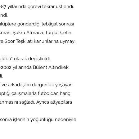
7 yıllarında görevi tekrar üstlendi.
ndi.
üplere gönderdiği tebligat sonrası
man, Şükrü Atmaca, Turgut Çetin,
ve Spor Teşkilatı kanunlarına uymayı
übü” olarak değiştirildi.
02 yıllarında Bülent Altındirek,
i.
l ve arkadaşları durgunluk yaşayan
tığı çalışmalarla futboldan hariç
nmasını sağladı. Ayrıca altyapılara
e sonra işlerinin yoğunluğu nedeniyle