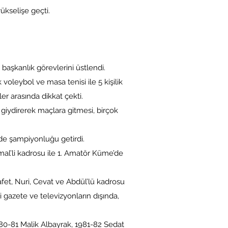
kselişe geçti.
şkanlık görevlerini üstlendi.
oleybol ve masa tenisi ile 5 kişilik
er arasında dikkat çekti.
iydirerek maçlara gitmesi, birçok
e şampiyonluğu getirdi.
l’li kadrosu ile 1. Amatör Küme’de
Rafet, Nuri, Cevat ve Abdül’lü kadrosu
 gazete ve televizyonların dışında,
1980-81 Malik Albayrak, 1981-82 Sedat